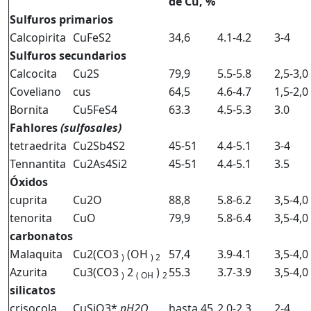
de Cu, %
Sulfuros primarios
Calcopirita
CuFeS2
34,6
4.1-4.2
3-4
Sulfuros secundarios
Calcocita
Cu2S
79,9
5.5-5.8
2,5-3,0
Coveliano
cus
64,5
4.6-4.7
1,5-2,0
Bornita
Cu5FeS4
63.3
4.5-5.3
3.0
Fahlores
(sulfosales)
tetraedrita
Cu2Sb4S2
45-51
4.4-5.1
3-4
Tennantita
Cu2As4Si2
45-51
4.4-5.1
3.5
Óxidos
cuprita
Cu2O
88,8
5.8-6.2
3,5-4,0
tenorita
CuO
79,9
5.8-6.4
3,5-4,0
carbonatos
Malaquita
Cu2(CO3
(OH
57,4
3.9-4.1
3,5-4,0
)
)
2
Azurita
Cu3(CO3
2
)
55.3
3.7-3.9
3,5-4,0
)
(
OH
2
silicatos
crisocola
CuSiO3*
nH2O
hasta 45
2.0-2.3
2-4