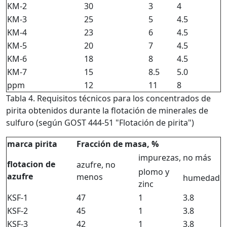
KM-2
30
3
4
KM-3
25
5
4.5
KM-4
23
6
4.5
KM-5
20
7
4.5
KM-6
18
8
4.5
KM-7
15
8.5
5.0
ppm
12
11
8
Tabla 4. Requisitos técnicos para los concentrados de
pirita obtenidos durante la flotación de minerales de
sulfuro (según GOST 444-51 "Flotación de pirita")
marca pirita
Fracción de masa, %
impurezas, no más
flotacion de
azufre, no
plomo y
azufre
menos
humedad
zinc
KSF-1
47
1
3.8
KSF-2
45
1
3.8
KSF-3
42
1
3.8