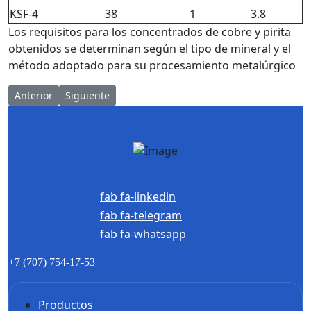
KSF-4
38
1
3.8
Los requisitos para los concentrados de cobre y pirita
obtenidos se determinan según el tipo de mineral y el
método adoptado para su procesamiento metalúrgico
Artículo anterior: Enriquecimiento por gravedad de minerales a
Artículo siguiente: Analizador de suelos para metal
Anterior
Siguiente
fab fa-linkedin
fab fa-telegram
fab fa-whatsapp
+7 (707) 754-17-53
Productos