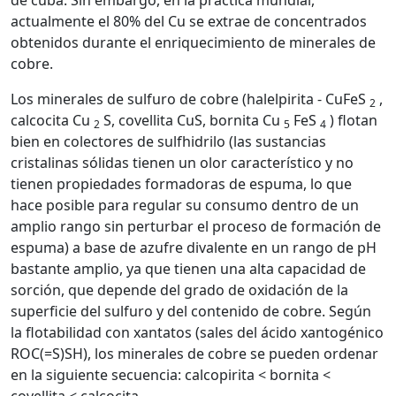
de cuba. Sin embargo, en la práctica mundial,
actualmente el 80% del Cu se extrae de concentrados
obtenidos durante el enriquecimiento de minerales de
cobre.
Los minerales de sulfuro de cobre (halelpirita - CuFeS
,
2
calcocita Cu
S, covellita CuS, bornita Cu
FeS
) flotan
2
5
4
bien en colectores de sulfhidrilo (las sustancias
cristalinas sólidas tienen un olor característico y no
tienen propiedades formadoras de espuma, lo que
hace posible para regular su consumo dentro de un
amplio rango sin perturbar el proceso de formación de
espuma) a base de azufre divalente en un rango de pH
bastante amplio, ya que tienen una alta capacidad de
sorción, que depende del grado de oxidación de la
superficie del sulfuro y del contenido de cobre. Según
la flotabilidad con xantatos (sales del ácido xantogénico
ROC(=S)SH), los minerales de cobre se pueden ordenar
en la siguiente secuencia: calcopirita < bornita <