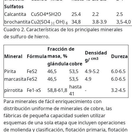
Sulfatos
Calcantita
CuSO4*5H2O
25.4
2.2
2.5
brochantita
Cu2(SO4
OH)
34,8
3.8-3.9
3,5-4,0
)
(
6
Cuadro 2. Características de los principales minerales
de sulfuro de hierro.
Fracción de
Densidad
masa, %
Mineral
Fórmula
Dureza
cm3
g/
glándula
cobre
Pirita
FeS2
46,5
53,5
4.9-5.2
6.0-6.5
marcasita
FeS2
46,5
53,5
4.9
6.0-6.5
hasta
pirrotita
Fe1-xS
58,8-61,8
-
3.2-4.5
41
Para minerales de fácil enriquecimiento con
distribución uniforme de minerales de cobre, las
fábricas de pequeña capacidad suelen utilizar
esquemas de una sola etapa que incluyen operaciones
de molienda y clasificación, flotación primaria, flotación