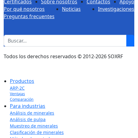
Certificados
Sobre nosotros
Contactos
Apoyo
Por qué nosotros
Noticias
Investigaciones
Preguntas frecuentes
1
Todos los derechos reservados © 2012-2026 SOXRF
Productos
ARP-2C
Ventajas
Comparación
Para industrias
Análisis de minerales
Análisis de pulpa
Muestreo de minerales
Clasificación de minerales