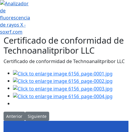
+7 (707) 754-17-53
Certificado de conformidad de
Technoanalitpribor LLC
Certificado de conformidad de Technoanalitpribor LLC
Artículo anterior: Carbón y minería en Rusia 2020
Artículo siguiente: ¡Feliz día del geólogo!
Anterior
Siguiente