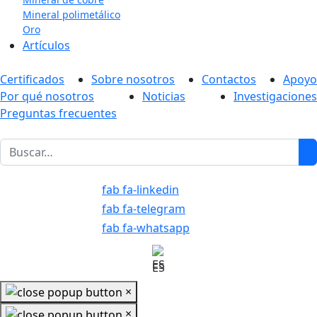
Mineral polimetálico
Oro
Artículos
Certificados
Sobre nosotros
Contactos
Apoyo
Por qué nosotros
Noticias
Investigaciones
Preguntas frecuentes
1
fab fa-linkedin
fab fa-telegram
fab fa-whatsapp
ES
×
×