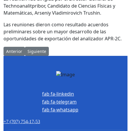
Technoanalitpribor, Candidato de Ciencias Físicas y
Matemáticas, Arseniy Vladimirovich Trushin.
Las reuniones dieron como resultado acuerdos
preliminares sobre un mayor desarrollo de las
oportunidades de exportación del analizador APR-2C.
Artículo anterior: Participación en un encuentro B2B con empr
Artículo siguiente: Technoanalitpribor y sus product
Anterior
Siguiente
fab fa-linkedin
fab fa-telegram
fab fa-whatsapp
+7 (707) 754-17-53