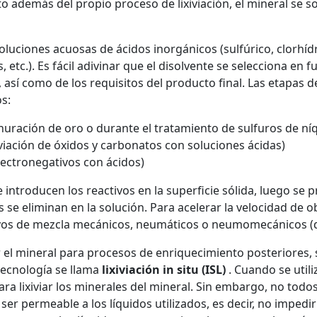
 además del propio proceso de lixiviación, el mineral se so
oluciones acuosas de ácidos inorgánicos (sulfúrico, clorhídric
etc.). Es fácil adivinar que el disolvente se selecciona en f
así como de los requisitos del producto final. Las etapas d
os:
nuración de oro o durante el tratamiento de sulfuros de ní
iviación de óxidos y carbonatos con soluciones ácidas)
electronegativos con ácidos)
 introducen los reactivos en la superficie sólida, luego se
es se eliminan en la solución. Para acelerar la velocidad d
tivos de mezcla mecánicos, neumáticos o neumomecánicos (d
rar el mineral para procesos de enriquecimiento posteriores,
 tecnología se llama
lixiviación in situ (ISL)
. Cuando se util
ara lixiviar los minerales del mineral. Sin embargo, no tod
r permeable a los líquidos utilizados, es decir, no impedir 