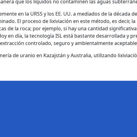
nera que los líquidos no contaminen las aguas subterránea
ente en la URSS y los EE. UU. a mediados de la década de 1
nado. El proceso de lixiviación en este método, es decir, la 
s de la roca; por ejemplo, si hay una cantidad significativa
. Hoy en día, la tecnología ISL está bastante desarrollada y p
 extracción controlado, seguro y ambientalmente aceptable
ería de uranio en Kazajstán y Australia, utilizando lixiviaci
s