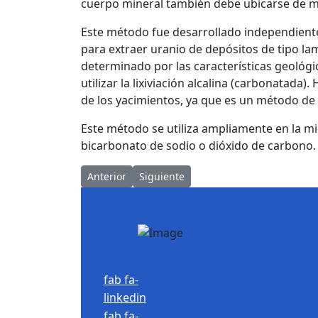
cuerpo mineral también debe ubicarse de ma
Este método fue desarrollado independientem
para extraer uranio de depósitos de tipo lami
determinado por las características geológica
utilizar la lixiviación alcalina (carbonatada)
de los yacimientos, ya que es un método de
Este método se utiliza ampliamente en la min
bicarbonato de sodio o dióxido de carbono.
Artículo anterior: Tubo de rayos X Mini-X
Artículo siguiente: Tipos de minerale
Anterior
Siguiente
fab fa-
linkedin
fab fa-