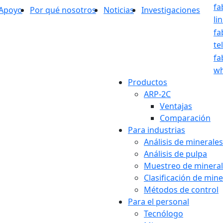
fa
Apoyo
Por qué nosotros
Noticias
Investigaciones
li
fa
te
fa
wh
Productos
ARP-2C
Ventajas
Comparación
Para industrias
Análisis de minerales
Análisis de pulpa
Muestreo de minera
Clasificación de mine
Métodos de control
Para el personal
Tecnólogo