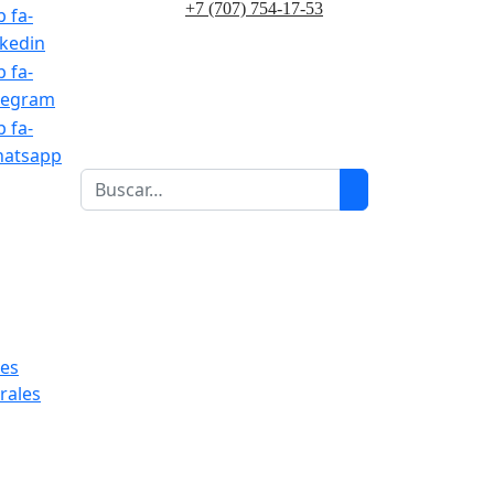
+7 (707) 754-17-53
b fa-
nkedin
b fa-
legram
b fa-
atsapp
1
les
rales