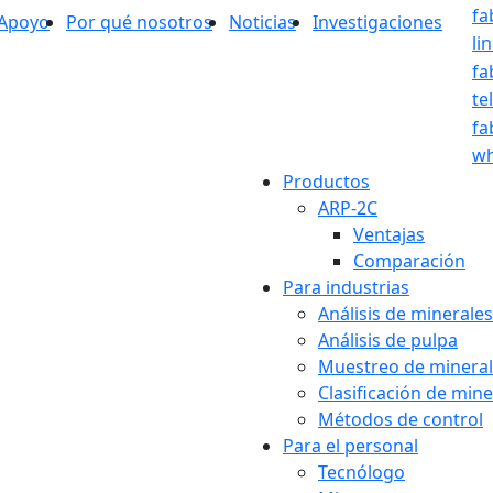
fa
Apoyo
Por qué nosotros
Noticias
Investigaciones
li
fa
te
fa
wh
Productos
ARP-2C
Ventajas
Comparación
Para industrias
Análisis de minerales
Análisis de pulpa
Muestreo de minera
Clasificación de mine
Métodos de control
Para el personal
Tecnólogo