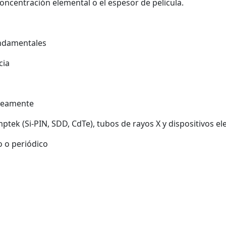
oncentración elemental o el espesor de película.
undamentales
cia
áneamente
tek (Si-PIN, SDD, CdTe), tubos de rayos X y dispositivos el
 o periódico