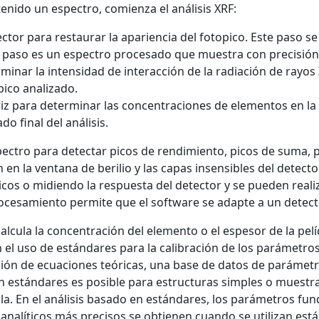
tenido un espectro, comienza el análisis XRF:
tor para restaurar la apariencia del fotopico. Este paso se a
te paso es un espectro procesado que muestra con precisión 
inar la intensidad de interacción de la radiación de rayos X
pico analizado.
iz para determinar las concentraciones de elementos en la 
do final del análisis.
pectro para detectar picos de rendimiento, picos de suma, 
en la ventana de berilio y las capas insensibles del detector,
os o midiendo la respuesta del detector y se pueden realiza
ocesamiento permite que el software se adapte a un detect
 calcula la concentración del elemento o el espesor de la pelí
el uso de estándares para la calibración de los parámetros a
ción de ecuaciones teóricas, una base de datos de paráme
n estándares es posible para estructuras simples o muestra
la. En el análisis basado en estándares, los parámetros fu
nalíticos más precisos se obtienen cuando se utilizan está