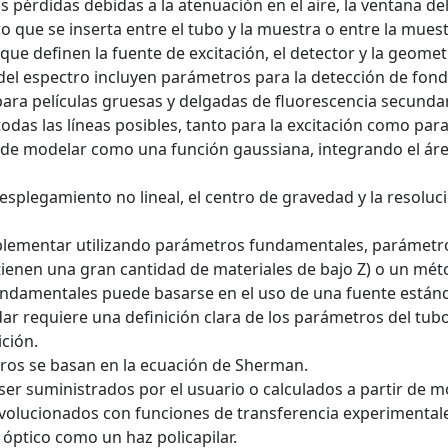
s pérdidas debidas a la atenuación en el aire, la ventana del
ro que se inserta entre el tubo y la muestra o entre la muest
ue definen la fuente de excitación, el detector y la geomet
el espectro incluyen parámetros para la detección de fond
ara películas gruesas y delgadas de fluorescencia secundaria
das las líneas posibles, tanto para la excitación como para
de modelar como una función gaussiana, integrando el área 
l desplegamiento no lineal, el centro de gravedad y la resol
implementar utilizando parámetros fundamentales, parámetr
tienen una gran cantidad de materiales de bajo Z) o un mé
 fundamentales puede basarse en el uso de una fuente están
ndar requiere una definición clara de los parámetros del tubo 
ción.
tros se basan en la ecuación de Sherman.
er suministrados por el usuario o calculados a partir de mod
olucionados con funciones de transferencia experimentale
óptico como un haz policapilar.