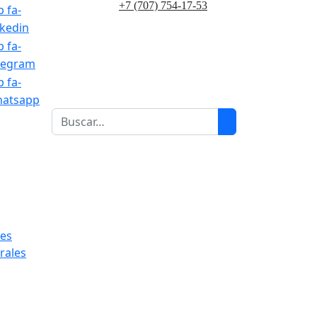
+7 (707) 754-17-53
b fa-
nkedin
b fa-
legram
b fa-
atsapp
1
les
rales